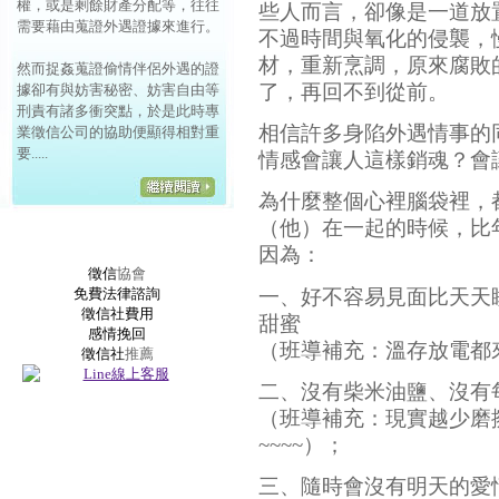
權，或是剩餘財產分配等，往往
些人而言，卻像是一道放
需要藉由蒐證外遇證據來進行。
不過時間與氧化的侵襲，
材，重新烹調，原來腐敗
然而捉姦蒐證偷情伴侶外遇的證
了，再回不到從前。
據卻有與妨害秘密、妨害自由等
刑責有諸多衝突點，於是此時專
相信許多身陷外遇情事的
業徵信公司的協助便顯得相對重
要.....
情感會讓人這樣銷魂？會
為什麼整個心裡腦袋裡，
（他）在一起的時候，比
因為：
徵信
協會
一、好不容易見面比天天
免費法律諮詢
徵信社費用
甜蜜
感情挽回
（班導補充：溫存放電都
徵信社
推薦
二、沒有柴米油鹽、沒有
（班導補充：現實越少磨
~~~~）；
三、隨時會沒有明天的愛