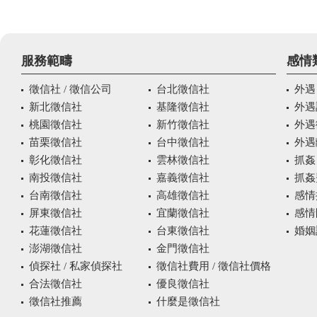
服務範疇
感情
徵信社 / 徵信公司
台北徵信社
外遇
新北徵信社
基隆徵信社
外遇
桃園徵信社
新竹徵信社
外遇
苗栗徵信社
台中徵信社
外遇
彰化徵信社
雲林徵信社
抓姦
南投徵信社
嘉義徵信社
抓姦
台南徵信社
高雄徵信社
感情
屏東徵信社
宜蘭徵信社
感情
花蓮徵信社
台東徵信社
婚姻
澎湖徵信社
金門徵信社
偵探社 / 私家偵探社
徵信社費用 / 徵信社價格
合法徵信社
優良徵信社
徵信社推薦
什麼是徵信社