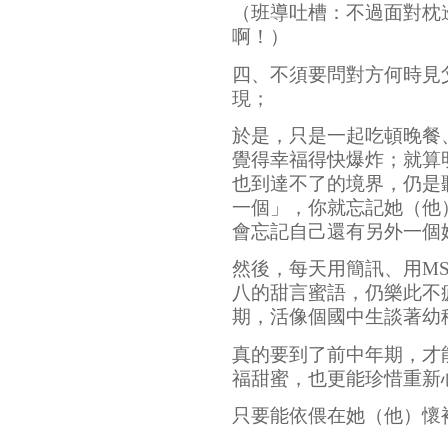
（班導吐槽：不過面對枕
啊！）
四、不須要問對方何時見
現；
於是，只是一起吃頓晚餐
覺得幸福得快爆炸；就算
也到達不了的境界，仍是
一個」，你就忘記她（他
會忘記自己還有另外一個
然後，每天用簡訊、用M
八的甜言蜜語，仍樂此不
期，活像個國中生談著幼
真的要到了前中年期，才
福甜蜜，也更能珍惜重新
只要能依偎在她（他）懷