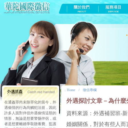
．
Home
/
徵信專欄
外遇探討文章－為什麼
在通姦罪尚未除罪化的當今，外
遇偷情的行為尚觸犯法規，因此
資料來源：外遇補習班-
許多人面對伴侶外遇偷情這類的
情形，無論是想要警惕伴侶，或
婚姻關係，對於有些人而
者是想要離婚爭取贍養費、監護