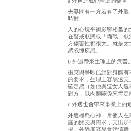
a 外遇造成心理上的傷害
夫妻間有一方若有了外遇
時對
人的心境平衡影響相當的
在警戒狀態或「備戰」狀
方傷害性都很大。就是太
感或愧疚感。
b 外遇帶來生理上的危害
衝突與爭吵已經對身體有
的要求，生理上容易透支
確定感（如他與這女人還
對方，以肉體關係來肯定
c 外遇也會帶來事業上的
外遇極耗心神，常使人在
庭的開支與需求，支出加
探，外遇者容易貪污瀆職