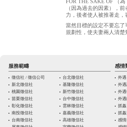
FOR THE SAKE OF
（因為過去的因素），前
力，後者使人被推著走，
當然目標的設定不要忘了
規劃性，使夫妻兩人清楚
服務範疇
感情
徵信社 / 徵信公司
台北徵信社
外遇
新北徵信社
基隆徵信社
外遇
桃園徵信社
新竹徵信社
外遇
苗栗徵信社
台中徵信社
外遇
彰化徵信社
雲林徵信社
抓姦
南投徵信社
嘉義徵信社
抓姦
台南徵信社
高雄徵信社
感情