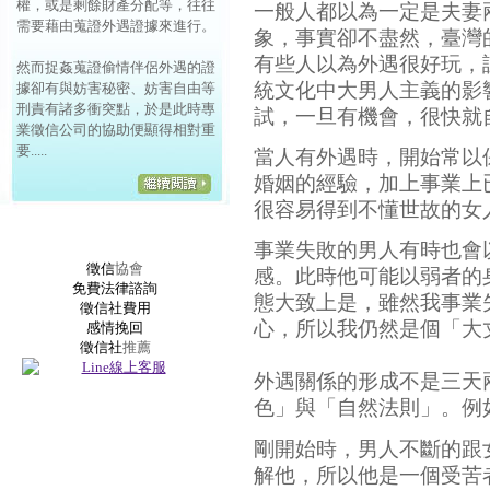
權，或是剩餘財產分配等，往往
一般人都以為一定是夫妻
需要藉由蒐證外遇證據來進行。
象，事實卻不盡然，臺灣
有些人以為外遇很好玩，
然而捉姦蒐證偷情伴侶外遇的證
統文化中大男人主義的影
據卻有與妨害秘密、妨害自由等
刑責有諸多衝突點，於是此時專
試，一旦有機會，很快就
業徵信公司的協助便顯得相對重
要.....
當人有外遇時，開始常以
婚姻的經驗，加上事業上
很容易得到不懂世故的女
事業失敗的男人有時也會
徵信
協會
感。此時他可能以弱者的
免費法律諮詢
態大致上是，雖然我事業
徵信社費用
心，所以我仍然是個「大
感情挽回
徵信社
推薦
外遇關係的形成不是三天
色」與「自然法則」。例
剛開始時，男人不斷的跟
解他，所以他是一個受苦