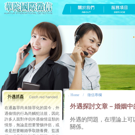
．
Home
/
徵信專欄
外遇探討文章－婚姻中
在通姦罪尚未除罪化的當今，外
遇偷情的行為尚觸犯法規，因此
外遇的問題，在理論上可
許多人面對伴侶外遇偷情這類的
情形，無論是想要警惕伴侶，或
關係。
者是想要離婚爭取贍養費、監護