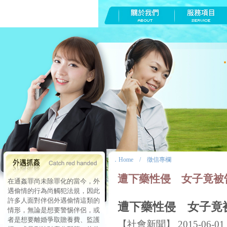
．
Home
/
徵信專欄
遭下藥性侵 女子竟被
在通姦罪尚未除罪化的當今，外
遇偷情的行為尚觸犯法規，因此
許多人面對伴侶外遇偷情這類的
遭下藥性侵 女子竟
情形，無論是想要警惕伴侶，或
者是想要離婚爭取贍養費、監護
【社會新聞】 2015-06-01 