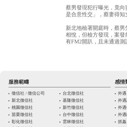
蔡男發現犯行曝光，竟向
是合意性交」，蔡妻得知
新北地檢署開庭時，蔡男
相悅，但檢方發現，案發
有FM2開趴，且未通過
服務範疇
感情
徵信社 / 徵信公司
台北徵信社
外遇
新北徵信社
基隆徵信社
外遇
桃園徵信社
新竹徵信社
外遇
苗栗徵信社
台中徵信社
外遇
彰化徵信社
雲林徵信社
抓姦