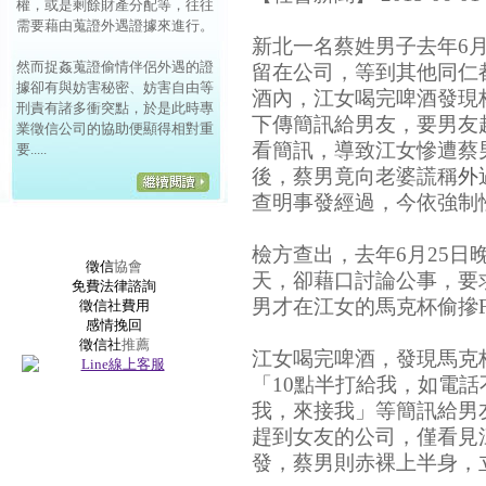
權，或是剩餘財產分配等，往往
需要藉由蒐證外遇證據來進行。
新北一名蔡姓男子去年6
然而捉姦蒐證偷情伴侶外遇的證
留在公司，等到其他同仁
據卻有與妨害秘密、妨害自由等
酒內，江女喝完啤酒發現
刑責有諸多衝突點，於是此時專
下傳簡訊給男友，要男友
業徵信公司的協助便顯得相對重
看簡訊，導致江女慘遭蔡
要.....
後，蔡男竟向老婆謊稱
外
查明事發經過，今依強制
檢方查出，去年6月25
徵信
協會
天，卻藉口討論公事，要
免費法律諮詢
男才在江女的馬克杯偷摻
徵信社費用
感情挽回
徵信社
推薦
江女喝完啤酒，發現馬克
「10點半打給我，如電話
我，來接我」等簡訊給男
趕到女友的公司，僅看見
發，蔡男則赤裸上半身，