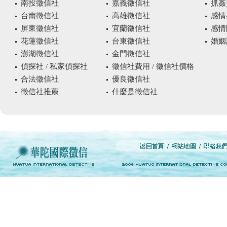
南投徵信社
嘉義徵信社
抓姦
台南徵信社
高雄徵信社
感情
屏東徵信社
宜蘭徵信社
感情
花蓮徵信社
台東徵信社
婚姻
澎湖徵信社
金門徵信社
偵探社 / 私家偵探社
徵信社費用 / 徵信社價格
合法徵信社
優良徵信社
徵信社推薦
什麼是徵信社